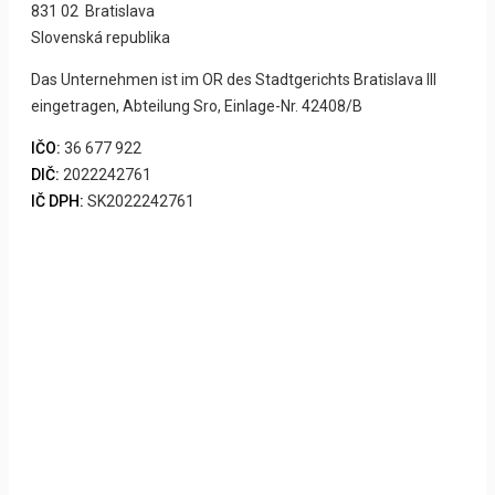
831 02 Bratislava
Slovenská republika
Das Unternehmen ist im OR des Stadtgerichts Bratislava III
eingetragen, Abteilung Sro, Einlage-Nr. 42408/B
IČO:
36 677 922
DIČ:
2022242761
IČ DPH:
SK2022242761