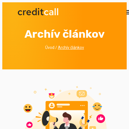
Sie haben Interesse an unseren Leistungen? Wir 
Ihnen
kostenlos einen Preisvorschlag
Unverbindlich anfragen lassen
Archív článkov
Úvod
/
Archív článkov