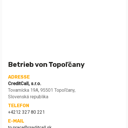
Betrieb von Topoľčany
ADRESSE
CreditCall, s.r.o.
Tovarnícka 19A, 95501 Topoľčany,
Slovenská republika
TELEFON
+4212 327 80 221
E-MAIL
to.praca@creditcall.sk