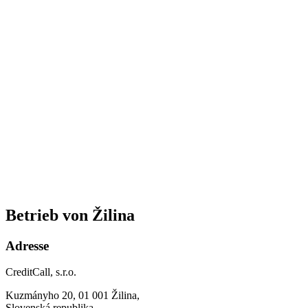
Betrieb von Žilina
Adresse
CreditCall, s.r.o.
Kuzmányho 20, 01 001 Žilina,
Slovenská republika