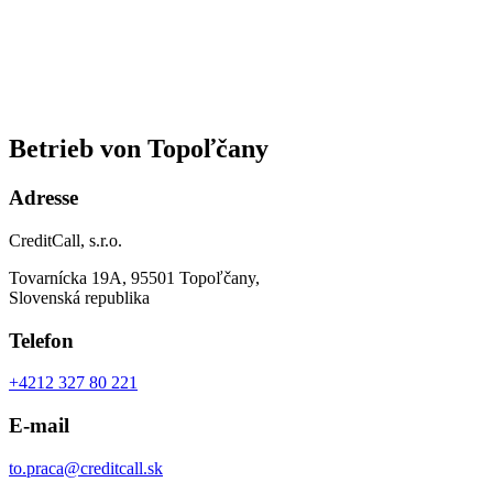
Betrieb von Topoľčany
Adresse
CreditCall, s.r.o.
Tovarnícka 19A, 95501 Topoľčany,
Slovenská republika
Telefon
+4212 327 80 221
E-mail
to.praca@creditcall.sk