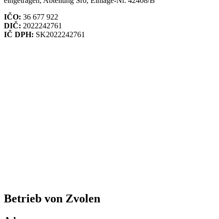
eingetragen, Abteilung Sro, Einlage-Nr. 42408/B
IČO:
36 677 922
DIČ:
2022242761
IČ DPH:
SK2022242761
Betrieb von Zvolen