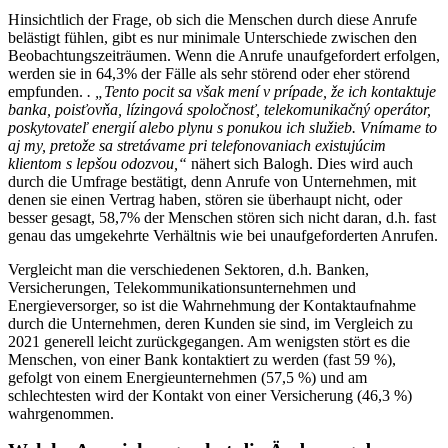
Hinsichtlich der Frage, ob sich die Menschen durch diese Anrufe
belästigt fühlen, gibt es nur minimale Unterschiede zwischen den
Beobachtungszeiträumen. Wenn die Anrufe unaufgefordert erfolgen,
werden sie in 64,3% der Fälle als sehr störend oder eher störend
empfunden.
. „Tento pocit sa však mení v prípade, že ich kontaktuje
banka, poisťovňa, lízingová spoločnosť, telekomunikačný operátor,
poskytovateľ energií alebo plynu s ponukou ich služieb. Vnímame to
aj my, pretože sa stretávame pri telefonovaniach existujúcim
klientom s lepšou odozvou,“
nähert sich Balogh. Dies wird auch
durch die Umfrage bestätigt, denn Anrufe von Unternehmen, mit
denen sie einen Vertrag haben, stören sie überhaupt nicht, oder
besser gesagt, 58,7% der Menschen stören sich nicht daran, d.h. fast
genau das umgekehrte Verhältnis wie bei unaufgeforderten Anrufen.
Vergleicht man die verschiedenen Sektoren, d.h. Banken,
Versicherungen, Telekommunikationsunternehmen und
Energieversorger, so ist die Wahrnehmung der Kontaktaufnahme
durch die Unternehmen, deren Kunden sie sind, im Vergleich zu
2021 generell leicht zurückgegangen. Am wenigsten stört es die
Menschen, von einer Bank kontaktiert zu werden (fast 59 %),
gefolgt von einem Energieunternehmen (57,5 %) und am
schlechtesten wird der Kontakt von einer Versicherung (46,3 %)
wahrgenommen.