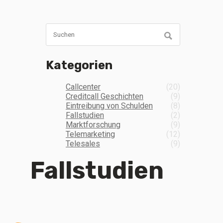
Kategorien
Callcenter
(20)
Creditcall Geschichten
(9)
Eintreibung von Schulden
(8)
Fallstudien
(2)
Marktforschung
(9)
Telemarketing
(12)
Telesales
(9)
Fallstudien