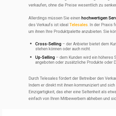
verkaufen, ohne die Preise wesentlich zu senke
Allerdings müssen Sie einen
hochwertigen Ser
des Verkaufs ist ideal
Telesales
. In der Praxis 
um ihnen Ihre Produktpalette anzubieten. Sie kön
Cross-Selling
– der Anbieter bietet dem Ku
stehen können oder auch nicht.
Up-Selling
– dem Kunden wird ein höheres S
angeboten oder zusätzliche Produkte oder Di
Durch Telesales fördert der Betreiber den Verk
Indem er direkt mit ihnen kommuniziert und sich fü
Einzigartigkeit, das eher eine Seltenheit als et
einfach von Ihren Mitbewerbern abheben und sic
Telesales ist heute eine beliebte Lösung, vor a