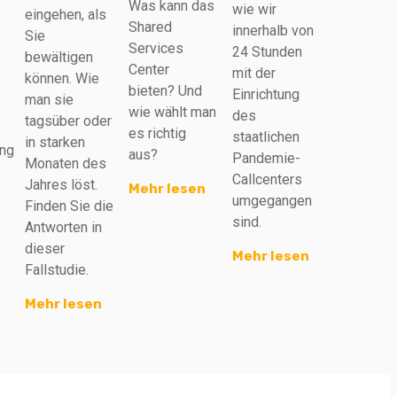
Was kann das
wie wir
eingehen, als
Shared
innerhalb von
Sie
Services
24 Stunden
bewältigen
Center
mit der
können. Wie
bieten? Und
Einrichtung
man sie
wie wählt man
des
tagsüber oder
es richtig
staatlichen
in starken
ung
aus?
Pandemie-
Monaten des
Callcenters
Jahres löst.
Mehr lesen
umgegangen
Finden Sie die
sind.
Antworten in
dieser
Mehr lesen
Fallstudie.
Mehr lesen