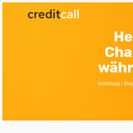
He
Cha
währ
Einführung
/
Blo