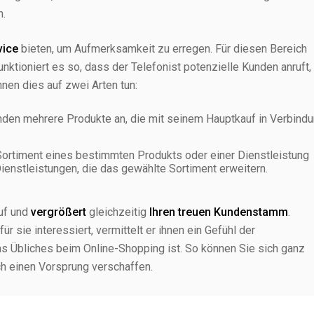
n.
vice
bieten, um Aufmerksamkeit zu erregen. Für diesen Bereich
funktioniert es so, dass der Telefonist potenzielle Kunden anruft,
nen dies auf zwei Arten tun:
nden mehrere Produkte an, die mit seinem Hauptkauf in Verbind
ortiment eines bestimmten Produkts oder einer Dienstleistung
enstleistungen, die das gewählte Sortiment erweitern.
auf und
vergrößert
gleichzeitig
Ihren treuen Kundenstamm
.
r sie interessiert, vermittelt er ihnen ein Gefühl der
was Übliches beim Online-Shopping ist. So können Sie sich ganz
h einen Vorsprung verschaffen.
llem wegen seiner Erfolgsquote. Sie erreicht im Laufe des Jahres