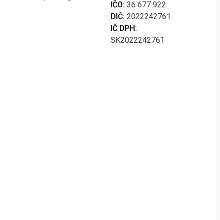
IČO:
36 677 922
DIČ:
2022242761
IČ DPH:
SK2022242761