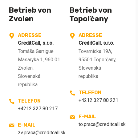
Betrieb von
Betrieb von
Zvolen
Topoľčany
ADRESSE
ADRESSE
nge
CreditCall, s.r.o.
CreditCall, s.r.o.
Tomáša Garrigue
Tovarnícka 19A,
Masaryka 1, 960 01
95501 Topoľčany,
Zvolen,
Slovenská
Slovenská
republika
republika
TELEFON
+4212 327 80 221
TELEFON
+4212 327 80 217
E-MAIL
to.praca@creditcall.sk
E-MAIL
zv.praca@creditcall.sk