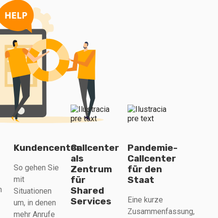
Kundencenter
Callcenter
Pandemie-
als
Callcenter
So gehen Sie
Zentrum
für den
für
Staat
mit
h
Shared
Situationen
Eine kurze
Services
um, in denen
Zusammenfassung,
mehr Anrufe