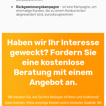
Rückgewinnungskampagne
– ist eine Kampagne, um
ehemalige Kunden, die zu einem Konkurrenten
abgewandert sind, zurückzugewinnen.
Haben wir Ihr Interesse
geweckt? Fordern Sie
eine kostenlose
Beratung mit einem
Angebot an.
Wir beraten Sie, wie Sie Ihre Anliegen effektiv und funktionell
lösen können. Ohne unnötige Kosten und in höchster Qualität.
Wir