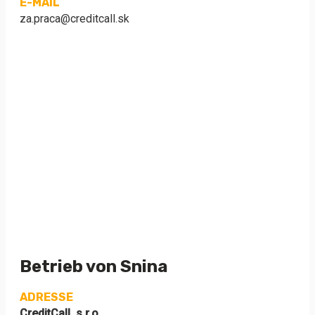
E-MAIL
za.praca@creditcall.sk
Betrieb von Snina
ADRESSE
CreditCall, s.r.o.