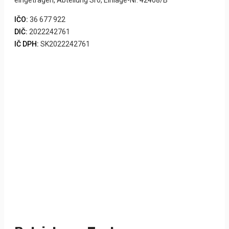
IČO:
36 677 922
DIČ:
2022242761
IČ DPH:
SK2022242761