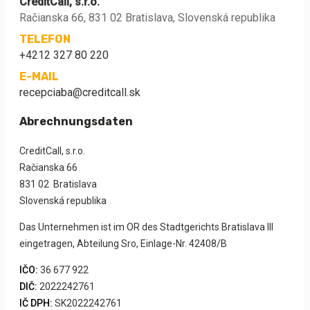
CreditCall, s.r.o.
Račianska 66, 831 02 Bratislava, Slovenská republika
TELEFON
+4212 327 80 220
E-MAIL
recepciaba@creditcall.sk
Abrechnungsdaten
CreditCall, s.r.o.
Račianska 66
831 02 Bratislava
Slovenská republika
Das Unternehmen ist im OR des Stadtgerichts Bratislava III
eingetragen, Abteilung Sro, Einlage-Nr. 42408/B
IČO:
36 677 922
DIČ:
2022242761
IČ DPH:
SK2022242761