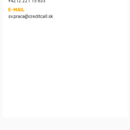
+4212 221 15 633
E-MAIL
sv.praca@creditcall.sk