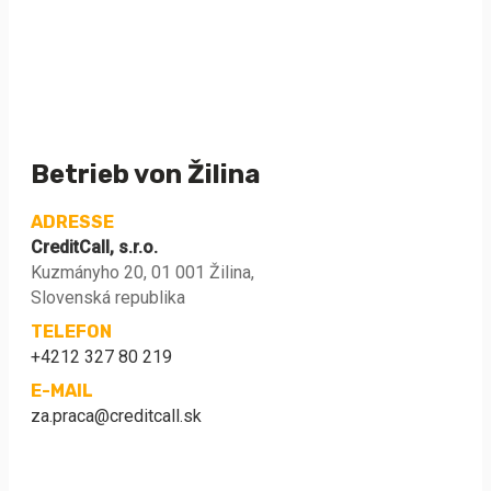
Betrieb von Žilina
ADRESSE
CreditCall, s.r.o.
Kuzmányho 20, 01 001 Žilina,
Slovenská republika
TELEFON
+4212 327 80 219
E-MAIL
za.praca@creditcall.sk