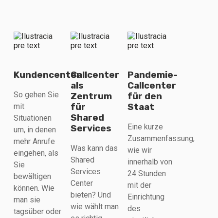
Kundencenter
Callcenter
Pandemie-
als
Callcenter
So gehen Sie
Zentrum
für den
für
Staat
mit
Shared
Situationen
Eine kurze
Services
um, in denen
Zusammenfassung,
mehr Anrufe
Was kann das
wie wir
eingehen, als
Shared
innerhalb von
Sie
Services
24 Stunden
bewältigen
Center
mit der
können. Wie
bieten? Und
Einrichtung
man sie
wie wählt man
des
tagsüber oder