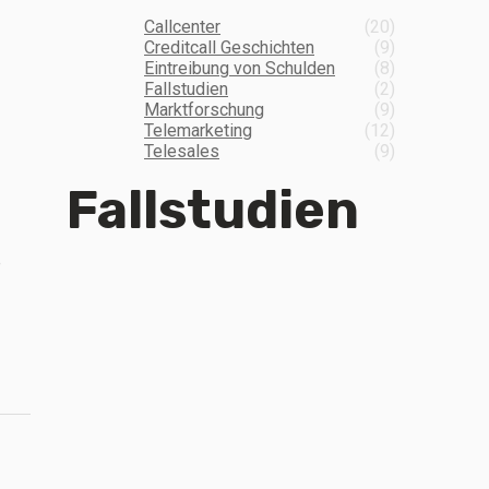
Callcenter
(20)
Creditcall Geschichten
(9)
Eintreibung von Schulden
(8)
Fallstudien
(2)
Marktforschung
(9)
Telemarketing
(12)
Telesales
(9)
Fallstudien
u
e