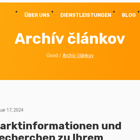
ÜBER UNS
DIENSTLEISTUNGEN
BLOG
Archív článkov
Úvod
/
Archív článkov
uar 17, 2024
arktinformationen und
echerchen zu Ihrem