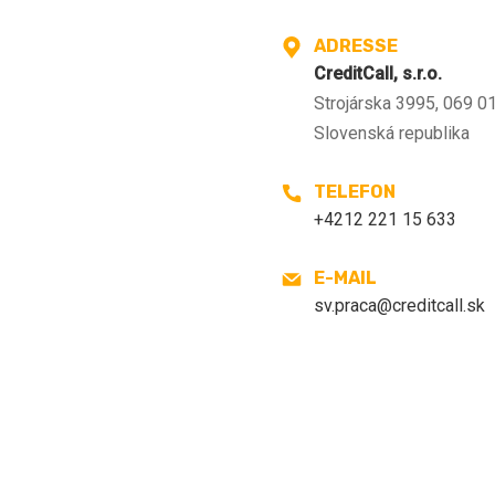
ADRESSE
CreditCall, s.r.o.
Strojárska 3995, 069 0
Slovenská republika
TELEFON
+4212 221 15 633
E-MAIL
sv.praca@creditcall.sk