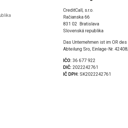
CreditCall, s.r.o.
ublika
Račianska 66
831 02 Bratislava
Slovenská republika
Das Unternehmen ist im OR des St
Abteilung Sro, Einlage-Nr. 4240
IČO:
36 677 922
DIČ:
2022242761
IČ DPH:
SK2022242761