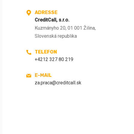
ADRESSE
CreditCall, s.r.o.
Kuzmányho 20, 01 001 Žilina,
Slovenská republika
TELEFON
+4212 327 80 219
E-MAIL
za.praca@creditcall.sk