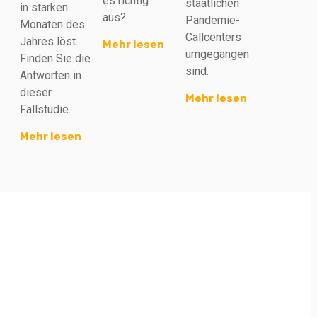
es richtig
staatlichen
in starken
aus?
Pandemie-
Monaten des
Callcenters
Jahres löst.
Mehr lesen
umgegangen
Finden Sie die
sind.
Antworten in
dieser
Mehr lesen
Fallstudie.
Mehr lesen