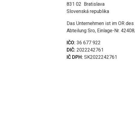
831 02 Bratislava
Slovenská republika
Das Unternehmen ist im OR des St
Abteilung Sro, Einlage-Nr. 4240
IČO:
36 677 922
DIČ:
2022242761
IČ DPH:
SK2022242761