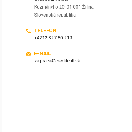
Kuzmányho 20, 01 001 Žilina,
Slovenská republika
TELEFON
+4212 327 80 219
E-MAIL
za.praca@creditcall.sk