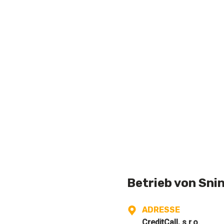
Betrieb von Sni
ADRESSE
CreditCall, s.r.o.