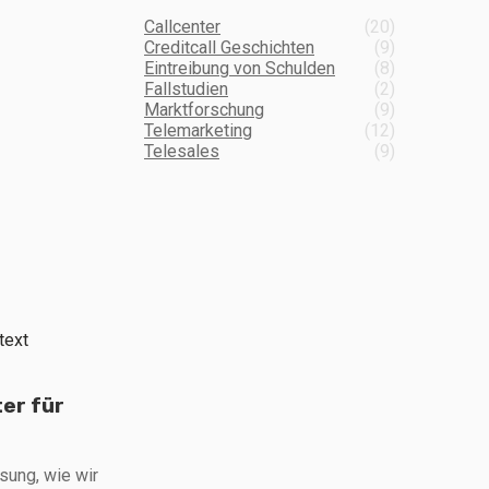
Callcenter
(20)
Creditcall Geschichten
(9)
Eintreibung von Schulden
(8)
Fallstudien
(2)
Marktforschung
(9)
Telemarketing
(12)
Telesales
(9)
er für
ung, wie wir