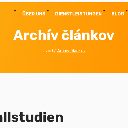
ÜBER UNS
DIENSTLEISTUNGEN
BLOG
Archív článkov
Úvod
/
Archív článkov
allstudien