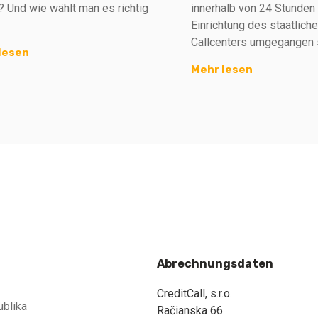
? Und wie wählt man es richtig
innerhalb von 24 Stunden 
Einrichtung des staatlic
Callcenters umgegangen 
lesen
Mehr lesen
Abrechnungsdaten
CreditCall, s.r.o.
ublika
Račianska 66