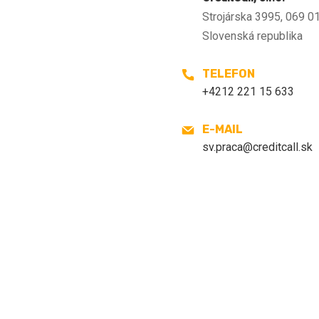
Strojárska 3995, 069 0
Slovenská republika
TELEFON
+4212 221 15 633
E-MAIL
sv.praca@creditcall.sk