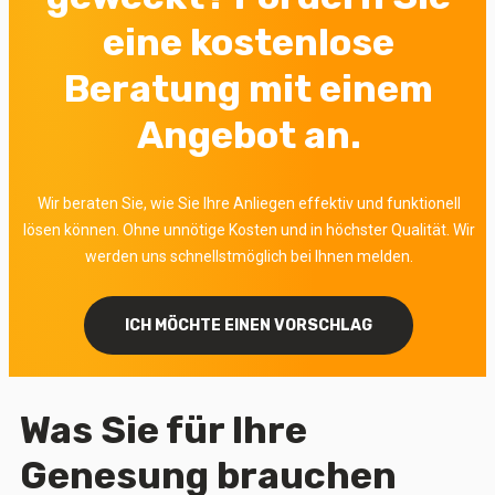
eine kostenlose
Beratung mit einem
Angebot an.
Wir beraten Sie, wie Sie Ihre Anliegen effektiv und funktionell
lösen können. Ohne unnötige Kosten und in höchster Qualität.
Wir
werden uns schnellstmöglich bei Ihnen melden.
ICH MÖCHTE EINEN VORSCHLAG
Was Sie für Ihre
Genesung brauchen