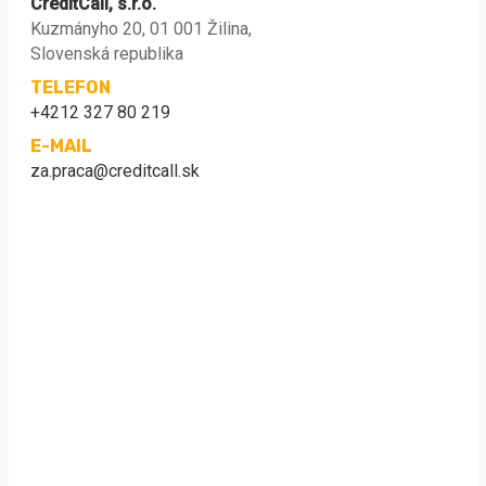
CreditCall, s.r.o.
Kuzmányho 20, 01 001 Žilina,
Slovenská republika
TELEFON
+4212 327 80 219
E-MAIL
za.praca@creditcall.sk