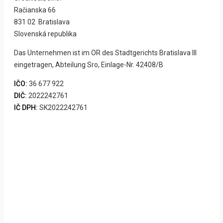
Račianska 66
831 02 Bratislava
Slovenská republika
Das Unternehmen ist im OR des Stadtgerichts Bratislava III
eingetragen, Abteilung Sro, Einlage-Nr. 42408/B
IČO:
36 677 922
DIČ:
2022242761
IČ DPH:
SK2022242761