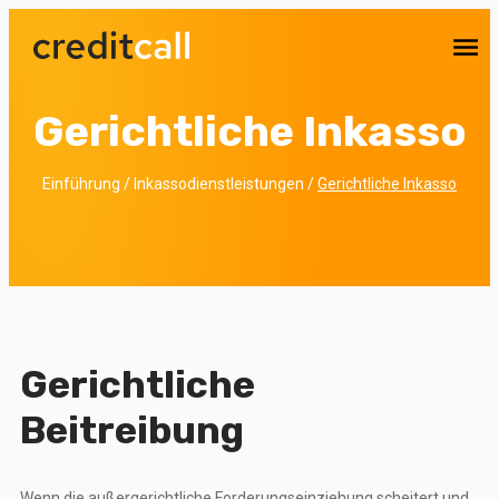
Sie haben Interesse an unseren Leistungen? Wir erstel
Ihnen
kostenlos einen Preisvorschlag
Unverbindlich anfragen lassen
Gerichtliche Inkasso
Einführung
/
Inkassodienstleistungen
/
Gerichtliche Inkasso
Gerichtliche
Beitreibung
Wenn die außergerichtliche Forderungseinziehung scheitert und